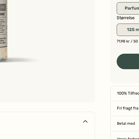
Parfum
Størrelse
125 m
71,98 kr
/ 50
100% Tilfre
Fri fragt fr
Betal med
Vores forha