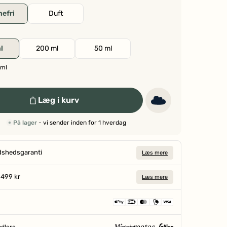
efri
Duft
l
200 ml
50 ml
 ml
Læg i kurv
På lager
- vi sender inden for 1 hverdag
dshedsgaranti
Læs mere
a 499 kr
Læs mere
ndlere