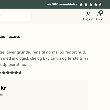
+6.000 anmeldelser
0
r
Log ind
Kurv
rens
/
Rensegel
l
el giver grundig rens til normal og fedtet hud,
 med økologisk olie og E-vitamin og første trin i
hudplejerutine.
er
Klik
Vurderet
4.8
for
ud
 kr
at
af
5
gå
 ml
stjerner
til
anmeldelser