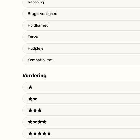
Rensning
Brugervenlighed
Holdbarhed
Farve
Hudpleje
Kompatibilitet
Vurdering
Ratings
1 stars
2 stars
3 stars
4 stars
5 stars