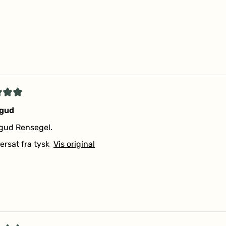
r
et
 gud
gud Rensegel.
r
ersat fra tysk
Vis original