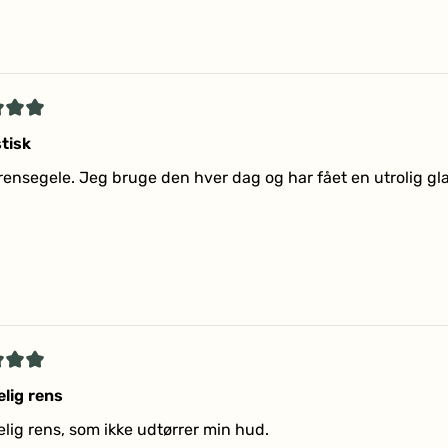
Indlæser...
et
tisk
rensegele. Jeg bruge den hver dag og har fået en utrolig gl
r
et
lig rens
lig rens, som ikke udtørrer min hud.