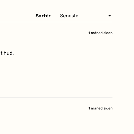
Sortér
1 måned siden
at hud.
1 måned siden