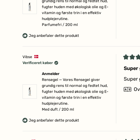
grundig rens til normal og fedtet hud,
stjerne
fugter huden med økologisk olie og E-
vitamin og første trin i en effektiv
hudplejerutine.
Parfumefri / 200 ml
Jeg anbefaler dette produkt
Vibse
Vurder
Verificeret køber
5
Super
ud
Anmelder
af
Super 
Rensegel — Vores Rensegel giver
5
grundig rens til normal og fedtet hud,
stjerne
Ov
fugter huden med økologisk olie og E-
vitamin og første trin i en effektiv
hudplejerutine.
Med duft / 200 ml
Jeg anbefaler dette produkt