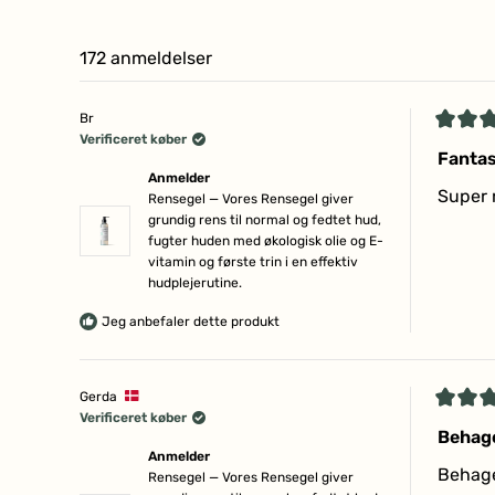
172 anmeldelser
Br
Vurder
Verificeret køber
5
Fantas
ud
Anmelder
af
Super 
Rensegel — Vores Rensegel giver
5
grundig rens til normal og fedtet hud,
stjerne
fugter huden med økologisk olie og E-
vitamin og første trin i en effektiv
hudplejerutine.
Jeg anbefaler dette produkt
Gerda
Vurder
Verificeret køber
5
Behage
ud
Anmelder
af
Behage
Rensegel — Vores Rensegel giver
5