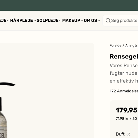
EJE
HÅRPLEJE
SOLPLEJE
MAKEUP
OM OS
Søg produkte
Forside
/
Ansigts
Rensege
Vores Renseg
fugter huden
en effektiv 
172
Anmeldels
179,95
71,98 kr
/ 50
Duft