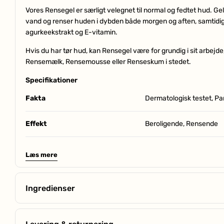
Vores Rensegel er særligt velegnet til normal og fedtet hud. Gelen
vand og renser huden i dybden både morgen og aften, samtidig 
agurkeekstrakt og E-vitamin.
Hvis du har tør hud, kan Rensegel være for grundig i sit arbejde
Rensemælk, Rensemousse eller Renseskum i stedet.
Specifikationer
Fakta
Dermatologisk testet, Par
Effekt
Beroligende, Rensende
Tekstur
Gel
Læs mere
Tidspunkt
Dag & nat
Ingredienser
Routine step
Forbered (rens)
E-Vitamin
– Styrker hudens forsvar, Fugter huden
Solsikkeolie
– Giver intens fugt og holder din hud glat og bl