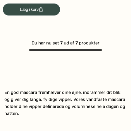
Vurderet
4.7
Læg i kurv
ud
af
5
stjerner
Du har nu set
7
ud af
7
produkter
En god mascara fremhæver dine øjne, indrammer dit blik
og giver dig lange, fyldige vipper. Vores vandfaste mascara
holder dine vipper definerede og voluminøse hele dagen og
natten.