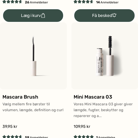
26
14
Anmeldelser
Anmeldelser
Vurderet
Vurderet
4.7
4.6
Få besked
Læg i kurv
ud
ud
af
af
5
5
stjerner
stjerner
Mascara Brush
Mini Mascara 03
Vælg mellem fire børster til
Vores Mini Mascara 03 giver giver
volumen, længde, definition og curl
længde, fugter, beskytter og
reparerer og a...
39,95 kr
109,95 kr
59
1
Anmeldelser
Anmeldelse