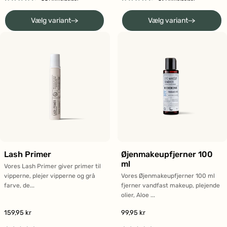
Vurderet
Vurderet
4.6
4.6
Vælg variant
Vælg variant
ud
ud
af
af
5
5
stjerner
stjerner
Lash Primer
Øjenmakeupfjerner 100
ml
Vores Lash Primer giver primer til
vipperne, plejer vipperne og grå
Vores Øjenmakeupfjerner 100 ml
farve, de...
fjerner vandfast makeup, plejende
olier, Aloe ...
159,95 kr
99,95 kr