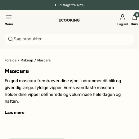
✦
Fri fragt fra 499,-
0
Menu
Log ind
Kurv
Søg produkter
Forside
/
Makeup
/
Mascara
Mascara
En god mascara fremhæver dine øjne, indrammer dit blik og
giver dig lange, fyldige vipper. Vores vandfaste mascara
holder dine vipper definerede og voluminøse hele dagen og
natten.
Læs mere