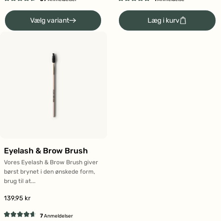
Vurderet
Vurderet
4.7
5.0
Vælg variant
Læg i kurv
ud
ud
af
af
5
5
stjerner
stjerner
Eyelash & Brow Brush
Vores Eyelash & Brow Brush giver
børst brynet i den ønskede form,
brug til at...
139,95 kr
7
Anmeldelser