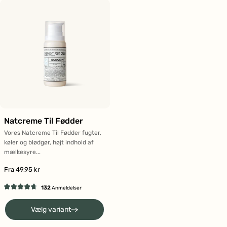
Natcreme Til Fødder
Vores Natcreme Til Fødder fugter,
køler og blødgør, højt indhold af
mælkesyre...
Fra 49,95 kr
132
Anmeldelser
Vurderet
4.8
Vælg variant
ud
af
5