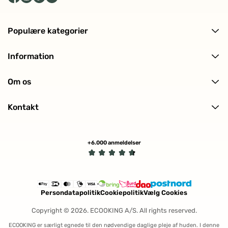
Populære kategorier
Alle produkter
Information
Ansigtspleje
Levering og returnering
Kropspleje
Om os
Ofte stillede spørgsmål (FAQ)
Hårpleje
Om ECOOKING
Kundeanmeldelser
Solpleje
Kontakt
Historien bag
Makeup
Kontakt os
Certificeringer
Min profil (Track ordre)
Tilmeld nyhedsbrev
+6.000 anmeldelser
Handelsbetingelser
Fortryd køb
Persondatapolitik
Cookiepolitik
Vælg Cookies
Copyright © 2026. ECOOKING A/S. All rights reserved.
ECOOKING er særligt egnede til den nødvendige daglige pleje af huden. I denne