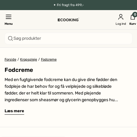
✦
Fri fragt fra 499,-
0
Menu
Log ind
Kurv
Søg produkter
Forside
/
Kropspleje
/
Fodcreme
Fodcreme
Med en fugtgivende fodcreme kan du give dine fødder den
fodpleje de har behov for og få velplejede og silkebløde
fødder, der er helt klar til sommeren. Med plejende
ingredienser som sheasmør og glycerin genopbygges hu...
Læs mere