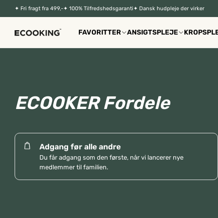
Dagcreme med SPF
Selvbruner
Se Favoritter
✦
Fri fragt fra 499,-
✦
100% Tilfredshedsgaranti
✦ Dansk hudpleje der virker
Bronzer & Solpudder
Hudpleje til mænd
Deodoranter
FAVORITTER
ANSIGTSPLEJE
KROPSPL
ECOOKER Fordele
Adgang før alle andre
Du får adgang som den første, når vi lancerer nye
medlemmer til familien.