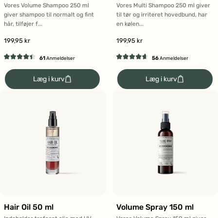
Vores Volume Shampoo 250 ml
Vores Multi Shampoo 250 ml giver
giver shampoo til normalt og fint
til tør og irriteret hovedbund, har
hår, tilføjer f...
en kølen...
199,95 kr
199,95 kr
61
56
Anmeldelser
Anmeldelser
Vurderet
Vurderet
4.4
4.6
Læg i kurv
Læg i kurv
ud
ud
af
af
5
5
stjerner
stjerner
Hair Oil 50 ml
Volume Spray 150 ml