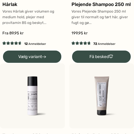
Hårlak
Plejende Shampoo 250 ml
Vores Hårlak giver volumen og
Vores Plejende Shampoo 250 ml
medium hold, plejer med
giver til normalt og tørt hår, giver
provitamin B5 og beskyt...
fugt og gø...
Fra 89,95 kr
199,95 kr
12
72
Anmeldelser
Anmeldelser
Vurderet
Vurderet
4.7
4.7
Få besked
Vælg variant
ud
ud
af
af
5
5
stjerner
stjerner