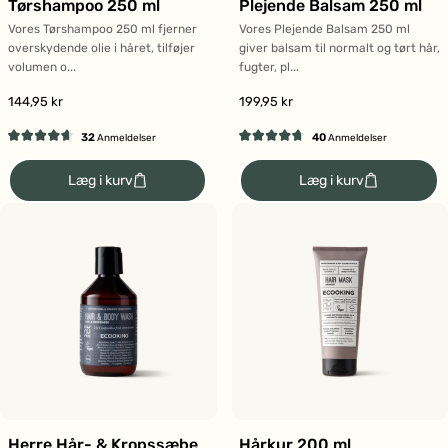
Tørshampoo 250 ml
Plejende Balsam 250 ml
Vores Tørshampoo 250 ml fjerner
Vores Plejende Balsam 250 ml
overskydende olie i håret, tilføjer
giver balsam til normalt og tørt hår,
volumen o...
fugter, pl...
144,95 kr
199,95 kr
32
40
Anmeldelser
Anmeldelser
Vurderet
Vurderet
4.7
4.7
Læg i kurv
Læg i kurv
ud
ud
af
af
5
5
stjerner
stjerner
Herre Hår- & Kropssæbe
Hårkur 200 ml