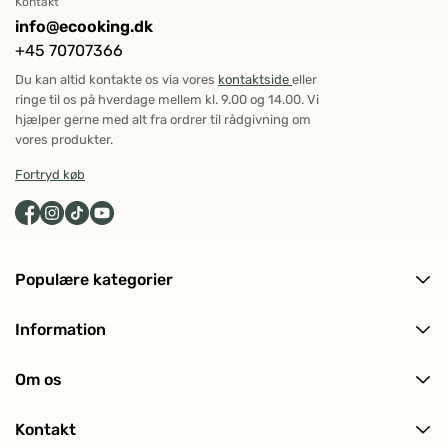
Kontakt
info@ecooking.dk
+45 70707366
Du kan altid kontakte os via vores
kontaktside
eller
ringe til os på hverdage mellem kl. 9.00 og 14.00. Vi
hjælper gerne med alt fra ordrer til rådgivning om
vores produkter.
Fortryd køb
Populære kategorier
Alle produkter
Information
Ansigtspleje
Levering og returnering
Kropspleje
Om os
Ofte stillede spørgsmål (FAQ)
Hårpleje
Om ECOOKING
Kundeanmeldelser
Solpleje
Kontakt
Historien bag