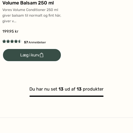
Volume Balsam 250 ml
Vores Volume Conditioner 250 ml
giver balsam til normalt og fint hår,
giver v...
199,95 kr
57
Anmeldelser
Vurderet
4.5
Læg i kurv
ud
af
5
stjerner
Du har nu set
13
ud af
13
produkter