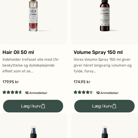
Hair Oil 50 ml
Volume Spray 150 ml
Indeholder trefaset olie med UV-
Vores Volume Spray 150 ml giver
beskyttelse og dybdeplejende
giver håret langvarig volumen og
effekt som et se...
fylde, forsy...
179,95 kr
174,95 kr
15
12
Anmeldelser
Anmeldelser
Vurderet
Vurderet
4.6
4.4
Læg i kurv
Læg i kurv
ud
ud
af
af
5
5
stjerner
stjerner