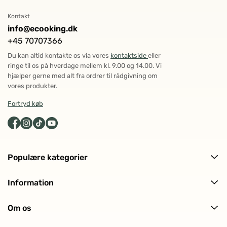
Kontakt
info@ecooking.dk
+45 70707366
Du kan altid kontakte os via vores
kontaktside
eller
ringe til os på hverdage mellem kl. 9.00 og 14.00. Vi
hjælper gerne med alt fra ordrer til rådgivning om
vores produkter.
Fortryd køb
Populære kategorier
Alle produkter
Information
Ansigtspleje
Levering og returnering
Kropspleje
Om os
Ofte stillede spørgsmål (FAQ)
Hårpleje
Om ECOOKING