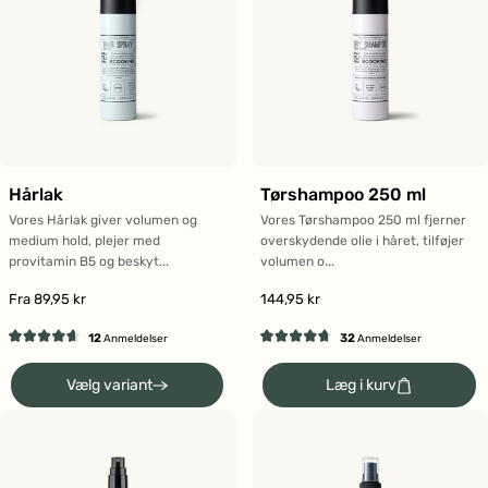
Hårlak
Tørshampoo 250 ml
Vores Hårlak giver volumen og
Vores Tørshampoo 250 ml fjerner
medium hold, plejer med
overskydende olie i håret, tilføjer
provitamin B5 og beskyt...
volumen o...
Fra 89,95 kr
144,95 kr
12
32
Anmeldelser
Anmeldelser
Vurderet
Vurderet
4.7
4.7
Vælg variant
Læg i kurv
ud
ud
af
af
5
5
stjerner
stjerner