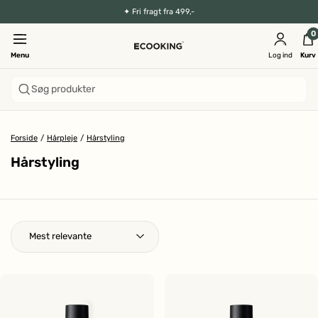
✦
Fri fragt fra 499,-
0
Menu
Log ind
Kurv
Søg produkter
Forside
/
Hårpleje
/
Hårstyling
Hårstyling