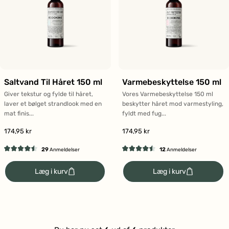
Saltvand Til Håret 150 ml
Varmebeskyttelse 150 ml
Giver tekstur og fylde til håret,
Vores Varmebeskyttelse 150 ml
laver et bølget strandlook med en
beskytter håret mod varmestyling,
mat finis...
fyldt med fug...
174,95 kr
174,95 kr
29
12
Anmeldelser
Anmeldelser
Vurderet
Vurderet
4.5
4.5
Læg i kurv
Læg i kurv
ud
ud
af
af
5
5
stjerner
stjerner