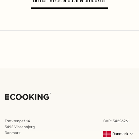
Du har nu set
6
ud af
6
produkter
Trævænget 14
CVR: 34226261
5492 Vissenbjerg
Danmark
Danmark