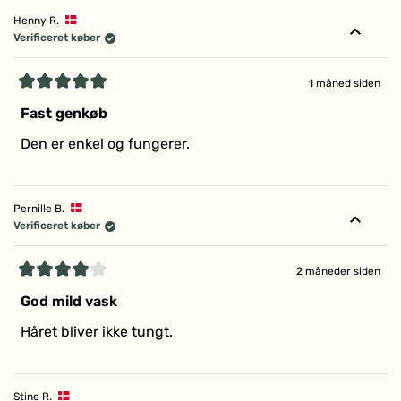
Henny R.
Verificeret køber
1 måned siden
Vurderet
5
Fast genkøb
ud
af
Den er enkel og fungerer.
5
stjerner
Pernille B.
Verificeret køber
2 måneder siden
Vurderet
4
God mild vask
ud
af
Håret bliver ikke tungt.
5
stjerner
Stine R.