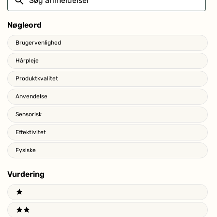
anmeldelser
Nøgleord
Keywords
Brugervenlighed
Hårpleje
Produktkvalitet
Anvendelse
Sensorisk
Effektivitet
Fysiske
Vurdering
Ratings
1 stars
2 stars