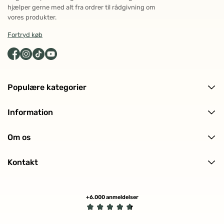
hjælper gerne med alt fra ordrer til rådgivning om
vores produkter.
Fortryd køb
Populære kategorier
Alle produkter
Information
Ansigtspleje
Levering og returnering
Kropspleje
Om os
Ofte stillede spørgsmål (FAQ)
Hårpleje
Om ECOOKING
Kundeanmeldelser
Solpleje
Kontakt
Historien bag
Makeup
Kontakt os
Certificeringer
Min profil (Track ordre)
Tilmeld nyhedsbrev
+6.000 anmeldelser
Handelsbetingelser
Fortryd køb