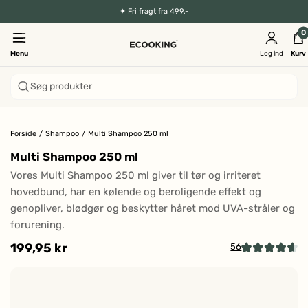
✦
Fri fragt fra 499,-
0
Menu
Log ind
Kurv
Søg produkter
Forside
/
Shampoo
/
Multi Shampoo 250 ml
Multi Shampoo 250 ml
Vores Multi Shampoo 250 ml giver til tør og irriteret
hovedbund, har en kølende og beroligende effekt og
genopliver, blødgør og beskytter håret mod UVA-stråler og
forurening.
199,95 kr
56
Kl
Vurderet
4.6
fo
ud
at
af
5
g