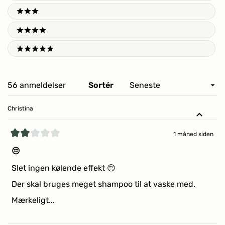
3 stars
4 stars
5 stars
Indlæser...
56 anmeldelser
Sortér
Christina
1 måned siden
Vurderet
2
😔
ud
af
Slet ingen kølende effekt 😔
5
stjerner
Der skal bruges meget shampoo til at vaske med.
Mærkeligt...