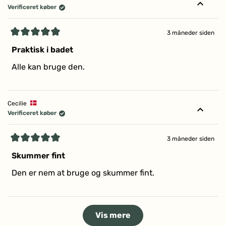
Verificeret køber
3 måneder siden
Vurderet
5
Praktisk i badet
ud
af
Alle kan bruge den.
5
stjerner
Cecilie
Verificeret køber
3 måneder siden
Vurderet
5
Skummer fint
ud
af
Den er nem at bruge og skummer fint.
5
stjerner
Indlæser...
Vis mere