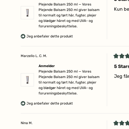
ud
Plejende Balsam 250 ml — Vores
af
Kun b
Plejende Balsam 250 ml giver balsam
5
til normalt og tørt hår, fugter, plejer
stjerne
og blødgør håret og med UVA- og
forureningsbeskyttelse.
Jeg anbefaler dette produkt
Marzello L. C. M.
Vurder
5
5 Star
Anmelder
ud
Plejende Balsam 250 ml — Vores
af
Jeg får
Plejende Balsam 250 ml giver balsam
5
til normalt og tørt hår, fugter, plejer
stjerne
og blødgør håret og med UVA- og
forureningsbeskyttelse.
Jeg anbefaler dette produkt
Nina M.
Vurder