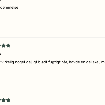
edømmelse
r
et
s
 virkelig noget dejligt blødt fugtigt hår, havde en del skel, 
r
et