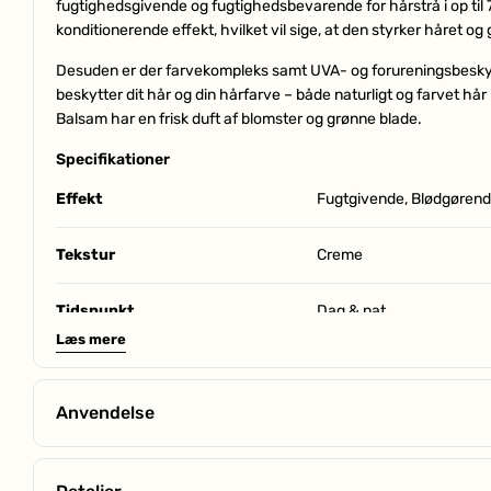
fugtighedsgivende og fugtighedsbevarende for hårstrå i op til
konditionerende effekt, hvilket vil sige, at den styrker håret og 
Desuden er der farvekompleks samt UVA- og forureningsbeskyt
beskytter dit hår og din hårfarve – både naturligt og farvet hår 
Balsam har en frisk duft af blomster og grønne blade.
Specifikationer
Effekt
Fugtgivende, Blødgøren
Tekstur
Creme
Tidspunkt
Dag & nat
Læs mere
Hjælper mod
Fedtet
Anvendelse
Indhold
250 ml
HVORDAN:
Andet
Silikonefri, Alkoholfri
Fordel en passende mængde balsam i det fugtige, nyvaskede hår. 