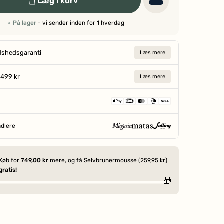
Læg i kurv
På lager
- vi sender inden for 1 hverdag
dshedsgaranti
Læs mere
a 499 kr
Læs mere
ndlere
SIDEN 1906
Køb for
749,00 kr
mere, og få Selvbrunermousse (259,95 kr)
gratis!
🎁