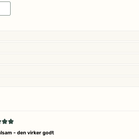
Indlæser...
et
lsam - den virker godt