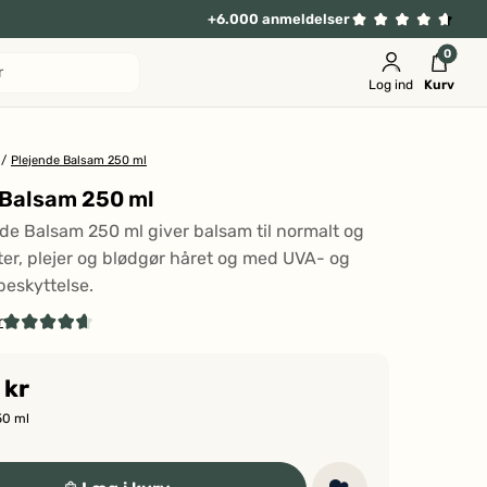
+6.000 anmeldelser
0
r
Log ind
Kurv
/
Plejende Balsam 250 ml
 Balsam 250 ml
de Balsam 250 ml giver balsam til normalt og
gter, plejer og blødgør håret og med UVA- og
beskyttelse.
r
Klik
Vurderet
4.7
for
ud
 kr
at
af
5
gå
50 ml
stjerner
til
anmeldelser