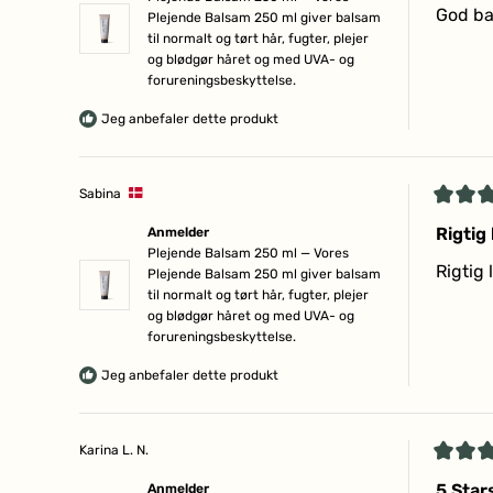
af
God b
Plejende Balsam 250 ml giver balsam
5
til normalt og tørt hår, fugter, plejer
stjerne
og blødgør håret og med UVA- og
forureningsbeskyttelse.
Jeg anbefaler dette produkt
Sabina
Vurder
5
Rigtig
Anmelder
ud
Plejende Balsam 250 ml — Vores
af
Rigtig
Plejende Balsam 250 ml giver balsam
5
til normalt og tørt hår, fugter, plejer
stjerne
og blødgør håret og med UVA- og
forureningsbeskyttelse.
Jeg anbefaler dette produkt
Karina L. N.
Vurder
5
5 Star
Anmelder