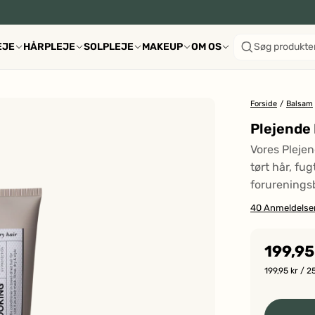
EJE
HÅRPLEJE
SOLPLEJE
MAKEUP
OM OS
Søg produkte
Forside
/
Balsam
Plejende
Vores Plejen
tørt hår, fu
forurenings
40
Anmeldelse
199,95
199,95 kr
/ 2