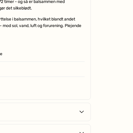
 72 timer - og så er balsammen med
gør det silkeblødt.
telse i balsammen, hvilket blandt andet
- mod sol, vand, luft og forurening. Plejende
de
Lad sidde i op til 2 minutter – skyl grundigt