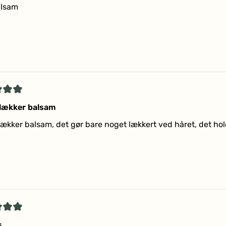
alsam
r
et
 lækker balsam
 lækker balsam, det gør bare noget lækkert ved håret, det ho
r
et
s