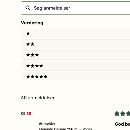
Søg
anmeldelser
Vurdering
Ratings
1 stars
2 stars
3 stars
4 stars
5 stars
40 anmeldelser
Kit
Vurder
5
God ba
Anmelder
ud
Plejende Balsam 250 ml — Vores