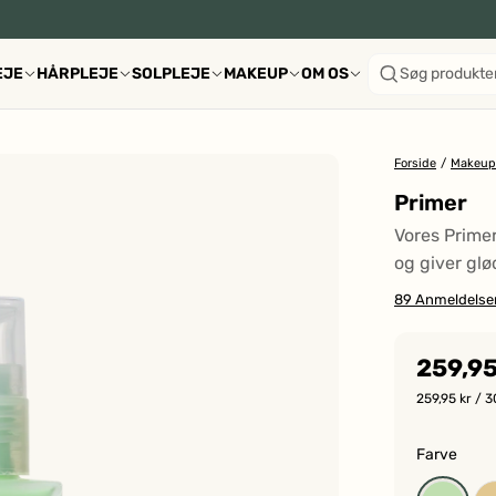
EJE
HÅRPLEJE
SOLPLEJE
MAKEUP
OM OS
Søg produkte
Forside
/
Makeup
Primer
Vores Primer
og giver glød
89
Anmeldelse
259,95
259,95 kr
/ 3
Farve