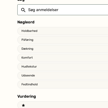
den nyeste viden om ingrediensers betydning for miljø og sun
Søg
* = økologisk · ** = naturlig
anmeldelser
Nøgleord
Keywords
Holdbarhed
Påføring
Dækning
Komfort
Hudtekstur
Udseende
Fedtindhold
Vurdering
Ratings
1 stars