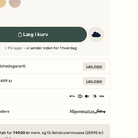
Læg i kurv
På lager
- vi sender inden for 1 hverdag
dshedsgaranti
Læs mere
a 499 kr
Læs mere
ndlere
SIDEN 1906
Køb for
749,00 kr
mere, og få Selvbrunermousse (259,95 kr)