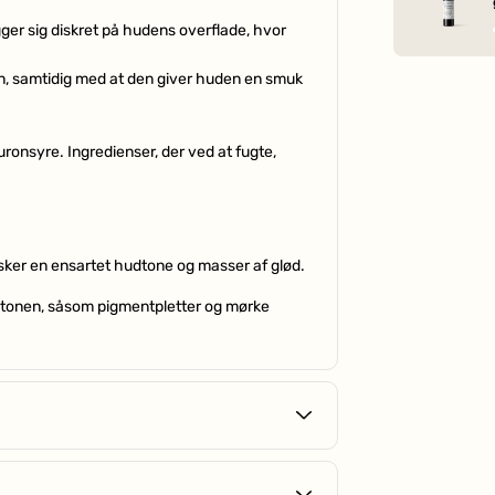
ægger sig diskret på hudens overflade, hvor
en, samtidig med at den giver huden en smuk
uronsyre. Ingredienser, der ved at fugte,
 ønsker en ensartet hudtone og masser af glød.
dtonen, såsom pigmentpletter og mørke
uden med et nærende indhold af niacinamid,
egenskaber fra en almindelig primer, hvilket
 udfylde fine linjer og porer, samtidig med at
il dig, der har tendens til rødme.
ncer fra irritation, rødme og urenheder, så