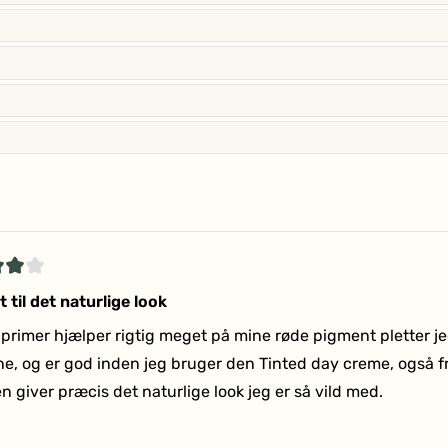
Indlæser...
et
 til det naturlige look
primer hjælper rigtig meget på mine røde pigment pletter je
r
ne, og er god inden jeg bruger den Tinted day creme, også f
 giver præcis det naturlige look jeg er så vild med.