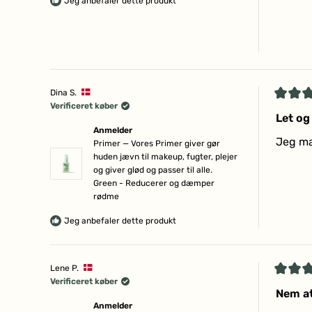
Jeg anbefaler dette produkt
Dina S.
Vurder
Verificeret køber
5
Let og
ud
Anmelder
af
Jeg mæ
Primer — Vores Primer giver gør
5
huden jævn til makeup, fugter, plejer
stjerne
og giver glød og passer til alle.
Green - Reducerer og dæmper
rødme
Jeg anbefaler dette produkt
Lene P.
Vurder
Verificeret køber
4
Nem a
ud
Anmelder