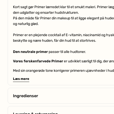
Kort sagt gør Primer lærredet klar til et smukt maleri. Primer l
den udglatter og ensarter hudstrukturen.
På den måde får Primer din makeup til at ligge elegant på hud
og naturlig glød.
Primer er en plejende cocktail af E-vitamin, niacinamid og hyal
beskytte og nære huden, får din hud til at stortrives.
Den neutrale primer
passer til alle hudtoner.
Vores ferskenfarvede Primer
er udviklet særligt til dig, der
Med sin orangerøde tone korrigerer primeren ujævnheder i hu
rande. Dertil leverer den fugt og antioxidantbeskyttelse til h
Læs mere
hyaluronsyre og E-vitamin.Denne Primer har også de klassiske 
betyder, at den får makeuppen til at ligge jævnt på huden ved at
den forlænger makeuppens holdbarhed.
Ingredienser
Vores grønne Primer
er på flere måder den perfekte allierede t
Green - Reducerer og dæmper rødme
Med sin grønne tone neutraliserer og dæmper primeren røde nua