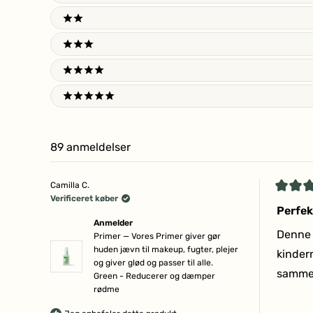
2 stars
3 stars
4 stars
5 stars
89 anmeldelser
Camilla C.
Vurder
Verificeret køber
4
Perfekt
ud
Anmelder
af
Denne 
Primer — Vores Primer giver gør
5
huden jævn til makeup, fugter, plejer
stjerne
kinder
og giver glød og passer til alle.
sammen
Green - Reducerer og dæmper
rødme