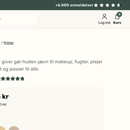
+6.000 anmeldelser
0
r
Log ind
Kurv
/
Primer
 giver gør huden jævn til makeup, fugter, plejer
 og passer til alle.
r
Klik
Vurderet
4.8
for
ud
 kr
at
af
5
gå
0 ml
stjerner
til
anmeldelser