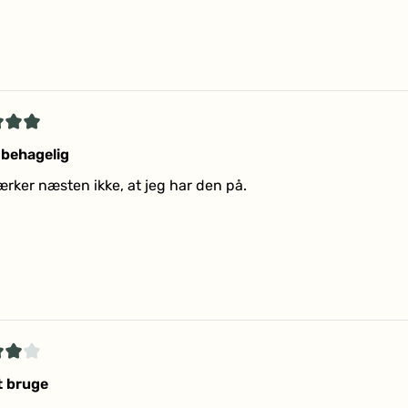
et
 behagelig
rker næsten ikke, at jeg har den på.
r
et
t bruge