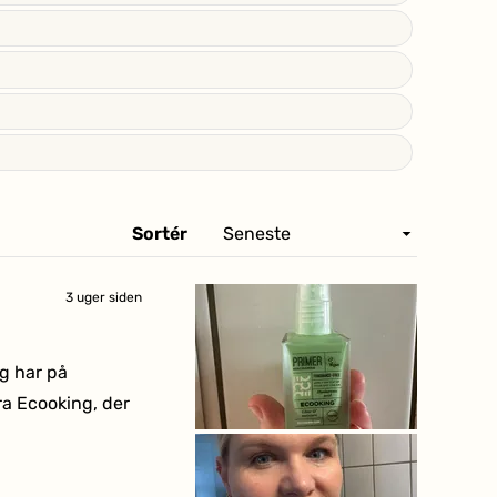
Sortér
3 uger siden
g har på
ra Ecooking, der