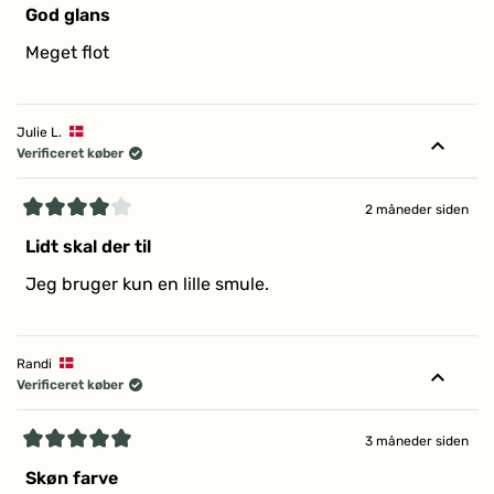
5
God glans
ud
af
Meget flot
5
stjerner
Julie L.
Verificeret køber
2 måneder siden
Vurderet
4
Lidt skal der til
ud
af
Jeg bruger kun en lille smule.
5
stjerner
Randi
Verificeret køber
3 måneder siden
Vurderet
5
Skøn farve
ud