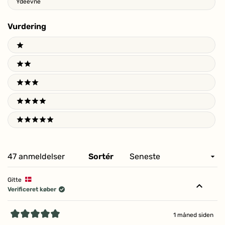
Ydeevne
Vurdering
Ratings
1 stars
2 stars
3 stars
4 stars
5 stars
Indlæser...
47 anmeldelser
Sortér
Gitte
Verificeret køber
1 måned siden
Vurderet