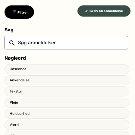
(Åbner
Skriv en anmeldelse
Filtre
i
et
nyt
vindue
Søg
Søg
anmeldelser
Nøgleord
Keywords
Udseende
Anvendelse
Tekstur
Pleje
Holdbarhed
Værdi