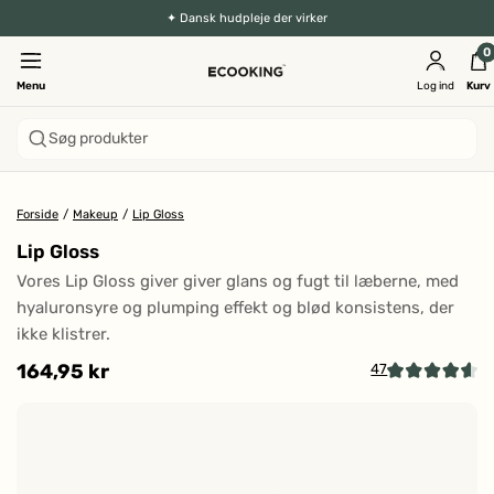
✦ Dansk hudpleje der virker
0
Menu
Log ind
Kurv
Søg produkter
Forside
/
Makeup
/
Lip Gloss
Lip Gloss
Vores Lip Gloss giver giver glans og fugt til læberne, med
hyaluronsyre og plumping effekt og blød konsistens, der
ikke klistrer.
164,95 kr
47
Kl
Vurderet
4.6
fo
ud
at
af
5
g
stjerner
til