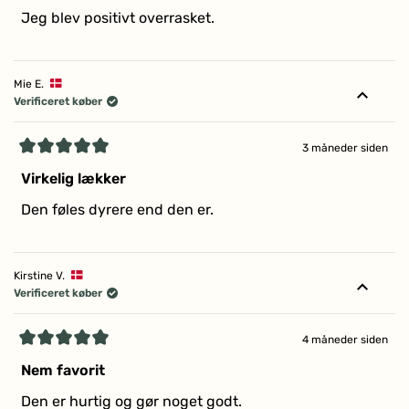
af
Jeg blev positivt overrasket.
5
stjerner
Mie E.
Verificeret køber
3 måneder siden
Vurderet
5
Virkelig lækker
ud
af
Den føles dyrere end den er.
5
stjerner
Kirstine V.
Verificeret køber
4 måneder siden
Vurderet
5
Nem favorit
ud
af
Den er hurtig og gør noget godt.