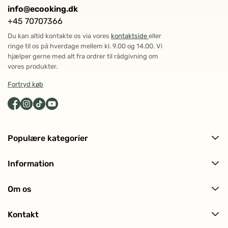
info@ecooking.dk
+45 70707366
Du kan altid kontakte os via vores
kontaktside
eller
ringe til os på hverdage mellem kl. 9.00 og 14.00. Vi
hjælper gerne med alt fra ordrer til rådgivning om
vores produkter.
Fortryd køb
Populære kategorier
Alle produkter
Information
Ansigtspleje
Levering og returnering
Kropspleje
Om os
Ofte stillede spørgsmål (FAQ)
Hårpleje
Om ECOOKING
Kundeanmeldelser
Solpleje
Kontakt
Historien bag
Makeup