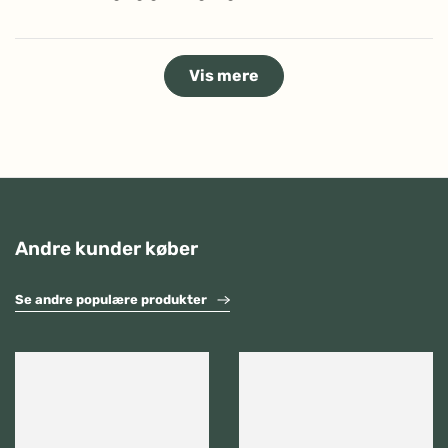
5
stjerner
Indlæser...
Vis mere
Andre kunder køber
Se andre populære produkter