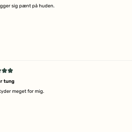
gger sig pænt på huden.
r
et
or tung
tyder meget for mig.
r