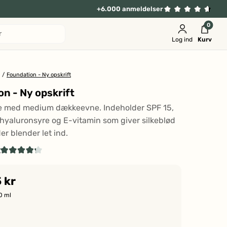
+6.000 anmeldelser
0
r
Log ind
Kurv
/
Foundation - Ny opskrift
n - Ny opskrift
e med medium dækkeevne. Indeholder SPF 15,
 hyaluronsyre og E-vitamin som giver silkeblød
er blender let ind.
r
Klik
Vurderet
4.2
for
ud
 kr
at
af
5
gå
0 ml
stjerner
til
anmeldelser