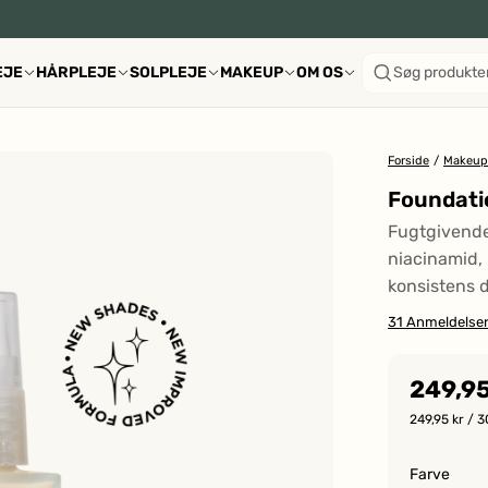
EJE
HÅRPLEJE
SOLPLEJE
MAKEUP
OM OS
Søg produkte
Forside
/
Makeup
Foundatio
Fugtgivend
niacinamid,
konsistens d
31
Anmeldelse
249,95
249,95 kr
/ 3
Farve