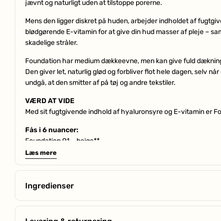
jævnt og naturligt uden at tilstoppe porerne.
Mens den ligger diskret på huden, arbejder indholdet af fugtg
blødgørende E-vitamin for at give din hud masser af pleje – sa
skadelige stråler.
Foundation har medium dækkeevne, men kan give fuld dækning, 
Den giver let, naturlig glød og forbliver flot hele dagen, selv nå
undgå, at den smitter af på tøj og andre tekstiler.
VÆRD AT VIDE
Med sit fugtgivende indhold af hyaluronsyre og E-vitamin er Fo
Fås i 6 nuancer:
Foundation 01 – beige**
Foundation 02 – warm sand**
Læs mere
Foundation 03 – biscuit***
Foundation 04 – almond*
Foundation 05 – caramel***
Ingredienser
Foundation 06 – tan*
Niacinamid
– Forbedrer hudens smidighed, udglatter og mi
* = kold undertone
Hyaluronsyre
– Tilføjer en masse fugt til huden