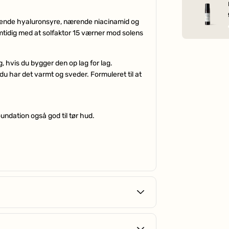
ivende hyaluronsyre, nærende niacinamid og
mtidig med at solfaktor 15 værner mod solens
hvis du bygger den op lag for lag.
r du har det varmt og sveder. Formuleret til at
undation også god til tør hud.
ndsker pigmentpletter.