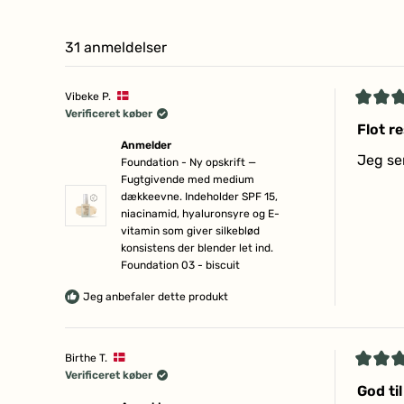
31 anmeldelser
Vibeke P.
Vurder
Verificeret køber
5
Flot r
ud
Anmelder
af
Jeg se
Foundation - Ny opskrift —
5
Fugtgivende med medium
stjerne
dækkeevne. Indeholder SPF 15,
niacinamid, hyaluronsyre og E-
vitamin som giver silkeblød
konsistens der blender let ind.
Foundation 03 - biscuit
Jeg anbefaler dette produkt
Birthe T.
Vurder
Verificeret køber
4
God ti
ud