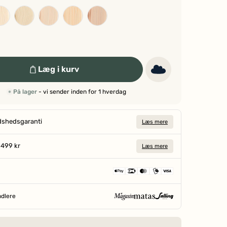
Læg i kurv
På lager
- vi sender inden for 1 hverdag
dshedsgaranti
Læs mere
a 499 kr
Læs mere
ndlere
SIDEN 1906