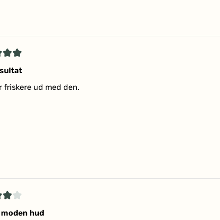
Indlæser...
et
esultat
r friskere ud med den.
r
et
l moden hud