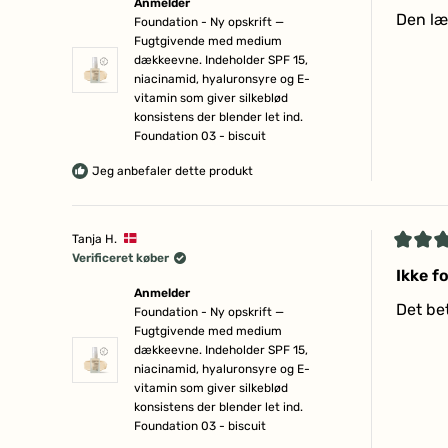
Anmelder
af
Den læ
Foundation - Ny opskrift —
5
Fugtgivende med medium
stjerne
dækkeevne. Indeholder SPF 15,
niacinamid, hyaluronsyre og E-
vitamin som giver silkeblød
konsistens der blender let ind.
Foundation 03 - biscuit
Jeg anbefaler dette produkt
Tanja H.
Vurder
Verificeret køber
5
Ikke f
ud
Anmelder
af
Det be
Foundation - Ny opskrift —
5
Fugtgivende med medium
stjerne
dækkeevne. Indeholder SPF 15,
niacinamid, hyaluronsyre og E-
vitamin som giver silkeblød
konsistens der blender let ind.
Foundation 03 - biscuit