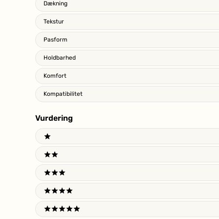
Dækning
Tekstur
Pasform
Holdbarhed
Komfort
Kompatibilitet
Vurdering
Ratings
1 stars
2 stars
3 stars
4 stars
5 stars