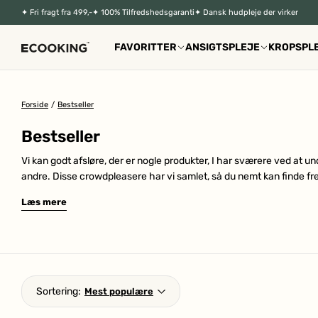
Dagcreme med SPF
Selvbruner
Se Favoritter
✦
Fri fragt fra 499,-
✦
100% Tilfredshedsgaranti
✦ Dansk hudpleje der virker
Bronzer & Solpudder
Hudpleje til mænd
Deodoranter
FAVORITTER
ANSIGTSPLEJE
KROPSPL
Forside
/
Bestseller
Bestseller
Vi kan godt afsløre, der er nogle produkter, I har sværere ved at 
andre. Disse crowdpleasere har vi samlet, så du nemt kan finde fre
Læs mere
Sortering: