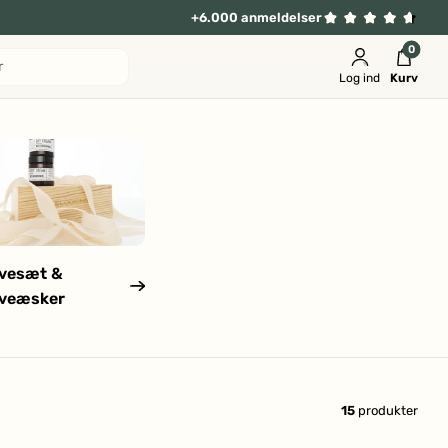
+6.000 anmeldelser
0
r
Log ind
Kurv
vesæt &
veæsker
15
produkter