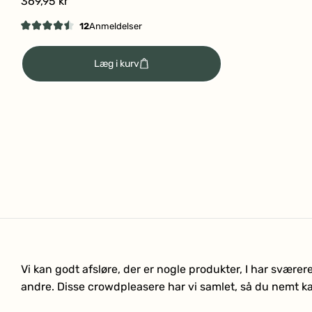
369,95 kr
12
Anmeldelser
Vurderet
4.5
ud
Læg i kurv
af
5
stjerner
Vi kan godt afsløre, der er nogle produkter, I har svær
andre. Disse crowdpleasere har vi samlet, så du nemt ka