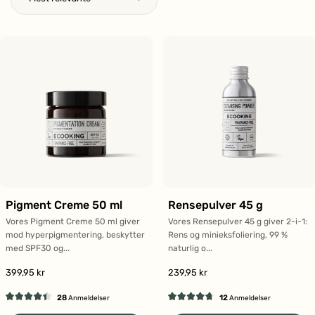
Pigment Creme 50 ml
Rensepulver 45 g
Vores Pigment Creme 50 ml giver
Vores Rensepulver 45 g giver 2-i-1:
mod hyperpigmentering, beskytter
Rens og minieksfoliering, 99 %
med SPF30 og...
naturlig o...
399,95 kr
239,95 kr
28
12
Anmeldelser
Anmeldelser
Vurderet
Vurderet