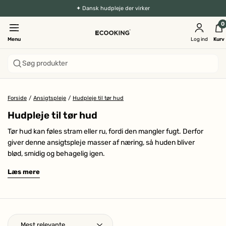
✦ Dansk hudpleje der virker
0
Menu
Log ind
Kurv
Søg produkter
Forside
/
Ansigtspleje
/
Hudpleje til tør hud
Hudpleje til tør hud
Tør hud kan føles stram eller ru, fordi den mangler fugt. Derfor
giver denne ansigtspleje masser af næring, så huden bliver
blød, smidig og behagelig igen.
Læs mere