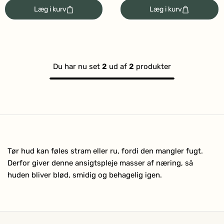
4.4
4.7
Læg i kurv
Læg i kurv
ud
ud
af
af
5
5
stjerner
stjerner
Du har nu set
2
ud af
2
produkter
Tør hud kan føles stram eller ru, fordi den mangler fugt.
Derfor giver denne ansigtspleje masser af næring, så
huden bliver blød, smidig og behagelig igen.