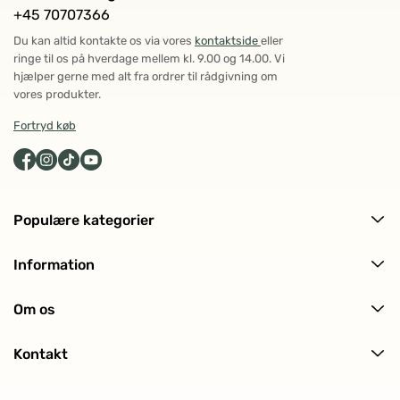
+45 70707366
Du kan altid kontakte os via vores
kontaktside
eller
ringe til os på hverdage mellem kl. 9.00 og 14.00. Vi
hjælper gerne med alt fra ordrer til rådgivning om
vores produkter.
Fortryd køb
Populære kategorier
Alle produkter
Information
Ansigtspleje
Levering og returnering
Kropspleje
Om os
Ofte stillede spørgsmål (FAQ)
Hårpleje
Om ECOOKING
Kundeanmeldelser
Solpleje
Kontakt
Historien bag
Makeup
Kontakt os
Certificeringer