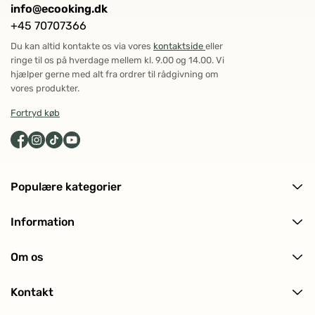
info@ecooking.dk
+45 70707366
Du kan altid kontakte os via vores
kontaktside
eller
ringe til os på hverdage mellem kl. 9.00 og 14.00. Vi
hjælper gerne med alt fra ordrer til rådgivning om
vores produkter.
Fortryd køb
Populære kategorier
Alle produkter
Information
Ansigtspleje
Levering og returnering
Kropspleje
Om os
Ofte stillede spørgsmål (FAQ)
Hårpleje
Om ECOOKING
Kundeanmeldelser
Solpleje
Kontakt
Historien bag
Makeup