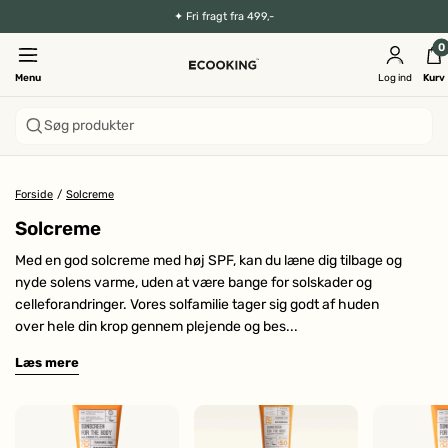
✦
Fri fragt fra 499,-
0
Menu
Log ind
Kurv
Søg produkter
Forside
/
Solcreme
Solcreme
Med en god solcreme med høj SPF, kan du læne dig tilbage og
nyde solens varme, uden at være bange for solskader og
celleforandringer. Vores solfamilie tager sig godt af huden
over hele din krop gennem plejende og bes...
Læs mere