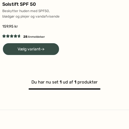
Solstift SPF 50
Beskytter huden med SPF50,
blødgør og plejer og vandafvisende
159,95 kr
28
Anmeldelser
Vurderet
4.7
Vælg variant
ud
af
5
stjerner
Du har nu set
1
ud af
1
produkter