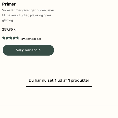
Primer
Vores Primer giver gør huden jævn
til makeup, fugter, plejer og giver
glød og...
259,95 kr
89
Anmeldelser
Vurderet
4.8
Vælg variant
ud
af
5
stjerner
Du har nu set
1
ud af
1
produkter