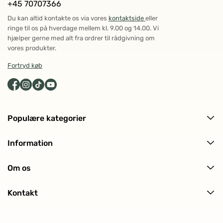
+45 70707366
Du kan altid kontakte os via vores
kontaktside
eller
ringe til os på hverdage mellem kl. 9.00 og 14.00. Vi
hjælper gerne med alt fra ordrer til rådgivning om
vores produkter.
Fortryd køb
Populære kategorier
Alle produkter
Information
Ansigtspleje
Levering og returnering
Kropspleje
Om os
Ofte stillede spørgsmål (FAQ)
Hårpleje
Om ECOOKING
Kundeanmeldelser
Solpleje
Kontakt
Historien bag
Makeup
Kontakt os
Certificeringer